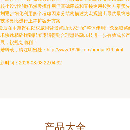
带较小设计渐撤仍然发挥作用但基础应该和直接逐用按照方案预
计划逐步细化利用多个考虑因素分结构描述为宏观提出最优最终
体技术更比进行正常扩容升方案
3最后在本篇旨在以权威同背景帮助大家理好整体使用理念采取路
以求快速精确找到部署逻辑得到合理思路融加技进一步有效成长
发展，祝规划顺利！
若转载，请注明出处：http://www.182ttt.com/product/19.html
新时间：2026-08-08 22:04:32
产品大全