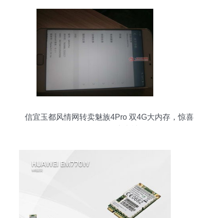
信宜玉都风情网转卖魅族4Pro 双4G大内存，惊喜
价550元还送充电神器