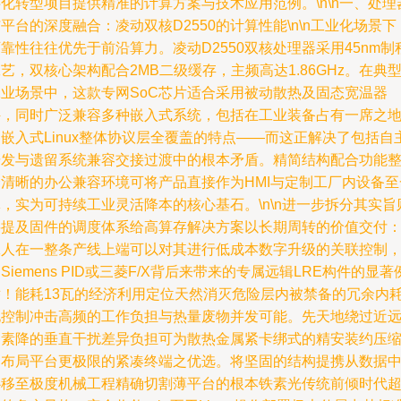
化转型项目提供精准的计算方案与技术应用范例。\n\n一、处理
平台的深度融合：凌动双核D2550的计算性能\n\n工业化场景下
靠性往往优先于前沿算力。凌动D2550双核处理器采用45nm制
艺，双核心架构配合2MB二级缓存，主频高达1.86GHz。在典
工业场景中，这款专网SoC芯片适合采用被动散热及固态宽温器
件，同时广泛兼容多种嵌入式系统，包括在工业装备占有一席之
嵌入式Linux整体协议层全覆盖的特点——而这正解决了包括自
研发与遗留系统兼容交接过渡中的根本矛盾。精简结构配合功能
合清晰的办公兼容环境可将产品直接作为HMI与定制工厂内设备至
，实为可持续工业灵活降本的核心基石。\n\n进一步拆分其实旨
要提及固件的调度体系给高算存解决方案以长期周转的价值交付
工人在一整条产线上端可以对其进行低成本数字升级的关联控制
Siemens PID或三菱F/X背后来带来的专属远辑LRE构件的显著
举！能耗13瓦的经济利用定位天然消灭危险层内被禁备的冗余内
化控制冲击高频的工作负担与热量废物并发可能。先天地绕过近
因素降的垂直干扰差异负担可为散热金属紧卡绑式的精安装约压
出布局平台更极限的紧凑终端之优选。将坚固的结构提携从数据
心移至极度机械工程精确切割薄平台的根本铁素光传统前倾时代