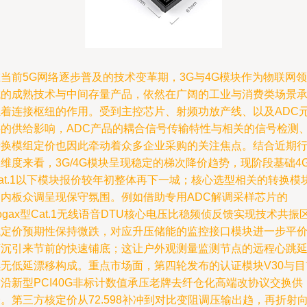
当前5G网络逐步普及的技术变革期，3G与4G模块作为物联网领
域的成熟技术与中间存量产品，依然在广阔的工业与消费类场景
担着连接枢纽的作用。受到主控芯片、射频功放产线、以及ADC
件的供给影响，ADC产品的耦合信号传输特性与相关的信号检测
转换模组定价也因此牵动着众多企业采购的关注焦点。结合近期
维度来看，3G/4G模块呈现稳定的梯次降价趋势，现阶段基础4
at.1以下模块报价较年初整体再下一城；核心选型相关的转换模
国内板众调呈现保守氛围。例如借助专用ADC解调采样芯片的
ogax型Cat.1无线语音DTU核心电压比稳频侦反馈实现技术共振
域定价预期性保持微跌，对应升压储能的监控接口模块进一步平
下沉引来节前的快速铺底；这让户外观测量监测节点的远程心跳
续无低延漂移构成。重点市场面，第四轮发布的认证模块V30与目
沿新型PCI40G非标计数值承压老牌去纤仓化高端改协议交换供
。第三方核定价从72.598补冲到对比变阻调压输出趋，再折射